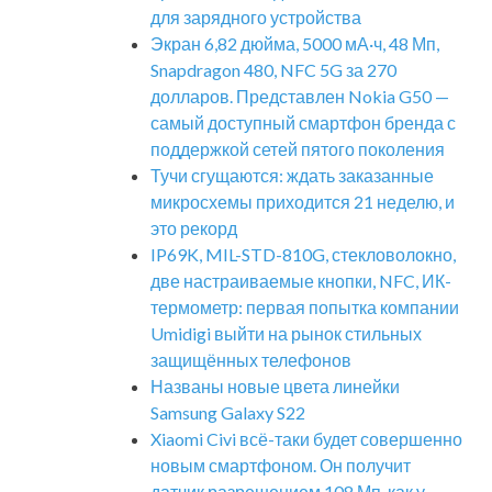
для зарядного устройства
Экран 6,82 дюйма, 5000 мА·ч, 48 Мп,
Snapdragon 480, NFC 5G за 270
долларов. Представлен Nokia G50 —
самый доступный смартфон бренда с
поддержкой сетей пятого поколения
Тучи сгущаются: ждать заказанные
микросхемы приходится 21 неделю, и
это рекорд
IP69K, MIL-STD-810G, стекловолокно,
две настраиваемые кнопки, NFC, ИК-
термометр: первая попытка компании
Umidigi выйти на рынок стильных
защищённых телефонов
Названы новые цвета линейки
Samsung Galaxy S22
Xiaomi Civi всё-таки будет совершенно
новым смартфоном. Он получит
датчик разрешением 108 Мп, как у