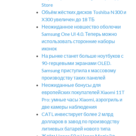
Store
Объём жёстких дисков Toshiba N300 и
X300 увеличен до 18 ТБ
Неожиданное новшество оболочки
Samsung One UI 4.0. Теперь можно
использовать сторонние наборы
иконок
На рынке станет больше ноутбуков с
90-герцевыми экранами OLED.
Samsung приступила к массовому
производству таких панелей
Неожиданные бонусы для
европейских покупателей Xiaomi 11T
Pro: умные часы Xiaomi, аэрогриль и
две камеры наблюдения
CATL инвестирует более 2 млрд
долларов в завод по производству
литиевых батарей нового типа
Ждём Honor 50 и Honor Magic3 в