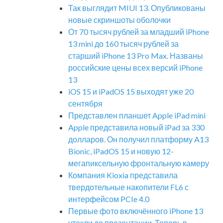
Так выглядит MIUI 13. Опубликованы
новые скриншоты оболочки
От 70 тысяч рублей за младший iPhone
13 mini до 160 тысяч рублей за
старший iPhone 13 Pro Max. Названы
российские цены всех версий iPhone
13
iOS 15 и iPadOS 15 выходят уже 20
сентября
Представлен планшет Apple iPad mini
Apple представила новый iPad за 330
долларов. Он получил платформу A13
Bionic, iPadOS 15 и новую 12-
мегапиксельную фронтальную камеру
Компания Kioxia представила
твердотельные накопители FL6 с
интерфейсом PCIe 4.0
Первые фото включённого iPhone 13
утекли до презентации. Теперь в