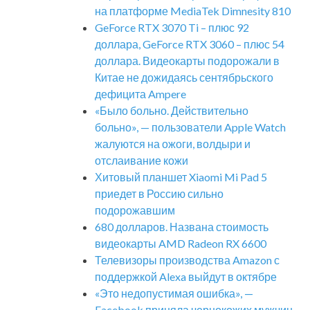
на платформе MediaTek Dimnesity 810
GeForce RTX 3070 Ti – плюс 92
доллара, GeForce RTX 3060 – плюс 54
доллара. Видеокарты подорожали в
Китае не дожидаясь сентябрьского
дефицита Ampere
«Было больно. Действительно
больно», — пользователи Apple Watch
жалуются на ожоги, волдыри и
отслаивание кожи
Хитовый планшет Xiaomi Mi Pad 5
приедет в Россию сильно
подорожавшим
680 долларов. Названа стоимость
видеокарты AMD Radeon RX 6600
Телевизоры производства Amazon с
поддержкой Alexa выйдут в октябре
«Это недопустимая ошибка», —
Facebook приняла чернокожих мужчин