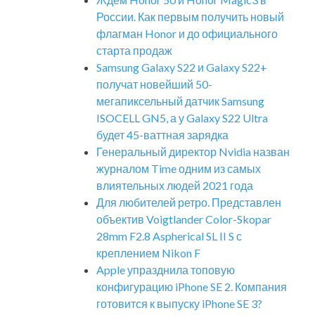
России. Как первым получить новый
флагман Honor и до официального
старта продаж
Samsung Galaxy S22 и Galaxy S22+
получат новейший 50-
мегапиксельный датчик Samsung
ISOCELL GN5, а у Galaxy S22 Ultra
будет 45-ваттная зарядка
Генеральный директор Nvidia назван
журналом Time одним из самых
влиятельных людей 2021 года
Для любителей ретро. Представлен
объектив Voigtlander Color-Skopar
28mm F2.8 Aspherical SL II S с
креплением Nikon F
Apple упразднила топовую
конфигурацию iPhone SE 2. Компания
готовится к выпуску iPhone SE 3?