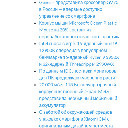
Genesis представила кроссовер GV70
в России — впервые доступно
управление со смартфона
Корпус мыши Microsoft Ocean Plastic
Mouse на 20% состоит из
переработанного океанского пластика
Intel снова в игре. 16-ядерный Intel i9-
12900K опередил в популярном
бенчмарке 16-ядерный Ryzen 9 5950X
и 32-ядерный Threadripper 2990WX
По данным IDC, поставки мониторов
для ПК продолжают уверенно расти
20 000 мА·ч, 118 Вт, полупрозрачный
корпус и встроенный экран. Meizu
представила необычный мобильный
аккумулятор
С заботой об окружающей среде: в
упаковке смартфона Xiaomi Civi с
оригинальным дизайном нет места