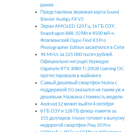
ранее
Представлена звуковая карта Sound
Blaster Audigy FX V2
Экран AMOLED 120 Гц, 16 ГБ ОЗУ,
Snapdragon 888, 50 Мп и 4500 мА·ч.
Флагманский Oppo Find X3 Pro
Photographer Edition засветился в Сети
94 MH/s за 225 000 тысяч рублей.
Официально несуществующую
Gigabyte RTX 3080 Ti 20GB Gaming OC
протестировали в майнинге
Самый дешевый смартфон Nokia с
поддержкой 5G оказался не таким уж и
дешевым. Названа стоимость модели
Android 12 может выйти 4 октября
8 ГБ ОЗУ и 128 ГБ флеш-памяти за
155 долларов. Honor готовит к выпуску
недорогой смартфон Play 20 Pro
5000 мА·ч, 90 Гц и 50 Мп за 180 евро с