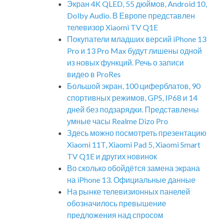
Экран 4K QLED, 55 дюймов, Android 10,
Dolby Audio. В Европе представлен
телевизор Xiaomi TV Q1E
Покупатели младших версий iPhone 13
Pro и 13 Pro Max будут лишены одной
из новых функций. Речь о записи
видео в ProRes
Большой экран, 100 циферблатов, 90
спортивных режимов, GPS, IP68 и 14
дней без подзарядки. Представлены
умные часы Realme Dizo Pro
Здесь можно посмотреть презентацию
Xiaomi 11T, Xiaomi Pad 5, Xiaomi Smart
TV Q1E и других новинок
Во сколько обойдётся замена экрана
на iPhone 13. Официальные данные
На рынке телевизионных панелей
обозначилось превышение
предложения над спросом