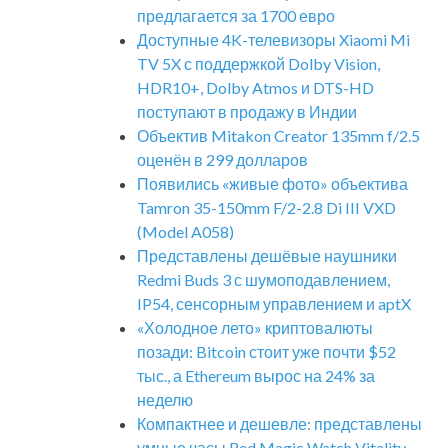
предлагается за 1700 евро
Доступные 4K-телевизоры Xiaomi Mi
TV 5X с поддержкой Dolby Vision,
HDR10+, Dolby Atmos и DTS-HD
поступают в продажу в Индии
Объектив Mitakon Creator 135mm f/2.5
оценён в 299 долларов
Появились «живые фото» объектива
Tamron 35-150mm F/2-2.8 Di III VXD
(Model A058)
Представлены дешёвые наушники
Redmi Buds 3 с шумоподавлением,
IP54, сенсорным управлением и aptX
«Холодное лето» криптовалюты
позади: Bitcoin стоит уже почти $52
тыс., а Ethereum вырос на 24% за
неделю
Компактнее и дешевле: представлены
умные часы Red Magic Watch Vitality