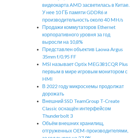
видеокарта AMD засветилась в Китае.
У нее 10 ГБ памяти GDDR6 и
производительность около 40 MH/s
Продажи коммутаторов Ethernet
корпоративного уровня за год
выросли на 10,8%
Представлен объектив Laowa Argus
35mm f/0.95 FF
MSI называет Optix MEG381CQR Plus
первым в мире игровым монитором с
HMI
В 2022 году микросхемы продолжат
дорожать
Внешний SSD TeamGroup T-Create
Classic оснащён интерфейсом
Thunderbolt 3
Объём внешних хранилищ,
отгруженных OEM-производителями,
за год вырос на 27,9%