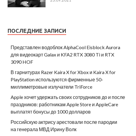
ПОСЛЕДНИЕ ЗАПИСИ
Представлен водоблок AlphaCool Eisblock Aurora
для видеокарт Galax и KFA2 RTX 3080 Ti и RTX
3090 HOF
В гарнитурах Razer Kaira X for Xbox и Kaira X for
PlayStation используются фирменные 50-
миллиметровые излучатели TriForce
Apple хочет удержать своих сотрудников до и после
праздников: работникам Apple Store и AppleCare
выплатят бонусы до 1000 долларов
Российскую актрису арестовали после пародии
на генерала МВД Ирину Волк