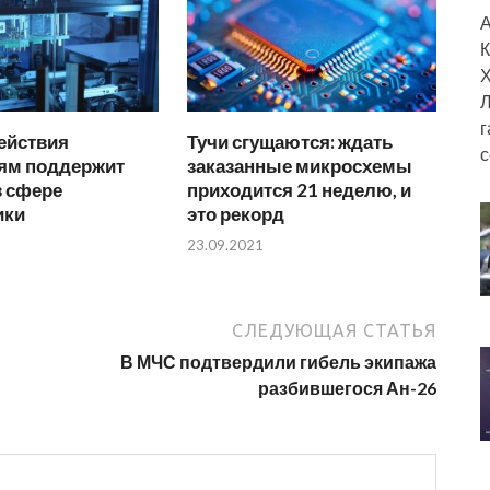
А
К
Х
Л
г
ействия
Тучи сгущаются: ждать
с
ям поддержит
заказанные микросхемы
в сфере
приходится 21 неделю, и
ики
это рекорд
23.09.2021
СЛЕДУЮЩАЯ СТАТЬЯ
В МЧС подтвердили гибель экипажа
разбившегося Ан-26