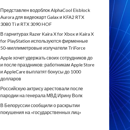
Представлен водоблок AlphaCool Eisblock
Aurora для видеокарт Galax и KFA2 RTX
3080 Ti и RTX 3090 HOF
В гарнитурах Razer Kaira X for Xbox и Kaira X
for PlayStation используются фирменные
50-миллиметровые излучатели TriForce
Apple хочет удержать своих сотрудников до
и после праздников: работникам Apple Store
и AppleCare выплатят бонусы до 1000
долларов
Российскую актрису арестовали после
пародии на генерала МВД Ирину Волк
В Белоруссии сообщили о раскрытии
покушения на «государственных лиц»