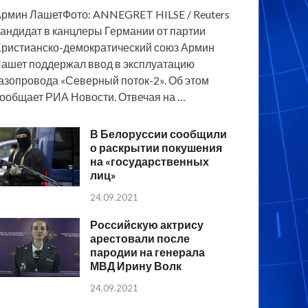
рмин ЛашетФото: ANNEGRET HILSE / Reuters
андидат в канцлеры Германии от партии
ристианско-демократический союз Армин
ашет поддержал ввод в эксплуатацию
азопровода «Северный поток-2». Об этом
ообщает РИА Новости. Отвечая на …
В Белоруссии сообщили
о раскрытии покушения
на «государственных
лиц»
24.09.2021
Российскую актрису
арестовали после
пародии на генерала
МВД Ирину Волк
24.09.2021