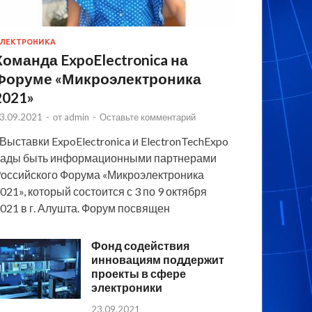
ЛЕКТРОНИКА
Команда ExpoElectronica на
Форуме «Микроэлектроника
2021»
3.09.2021
-
от
admin
-
Оставьте комментарий
 Выставки ExpoElectronica и ElectronTechExpo
ады быть информационными партнерами
оссийского Форума «Микроэлектроника
021», который состоится с 3 по 9 октября
021 в г. Алушта. Форум посвящен
Фонд содействия
инновациям поддержит
проекты в сфере
электроники
23.09.2021