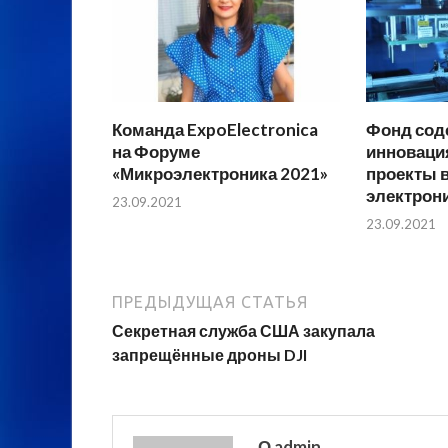
Команда ExpoElectronica
Фонд сод
на Форуме
инноваци
«Микроэлектроника 2021»
проекты 
электрон
23.09.2021
23.09.2021
ПРЕДЫДУЩАЯ СТАТЬЯ
Секретная служба США закупала
запрещённые дроны DJI
О admin