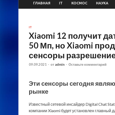
ГЛАВНАЯ
IT
КОСМОС
НАУКА
IT
Xiaomi 12 получит д
50 Мп, но Xiaomi пр
сенсоры разрешение
09.09.2021
-
от
admin
-
Оставьте комментарий
Эти сенсоры сегодня явля
рынке
Известный сетевой инсайдер Digital Chat St
компании Xiaomi будет установлен главный 