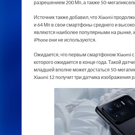
разрешением 200 Мп, а также 50-мегапиксел
Источник также добавил, что Xiaomi продол
и 64 Мп в свои смартфоны среднего и высоко
являются наиболее популярными на рынке, 
iPhone они не используются.
Ожидается, что первым смартфоном Xiaomi с 
которого ожидается в конце года. Такой датч
младшей вполне может достаться 50-мегапикс
Xiaomi 12 получит три датчика изображения 