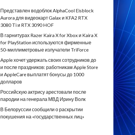
Представлен водоблок AlphaCool Eisblock
Aurora для видеокарт Galax и KFA2 RTX
3080 Ti и RTX 3090 HOF
В гарнитурах Razer Kaira X for Xbox и Kaira X
for PlayStation используются фирменные
50-миллиметровые излучатели TriForce
Apple хочет удержать своих сотрудников до
и после праздников: работникам Apple Store
и AppleCare выплатят бонусы до 1000
долларов
Российскую актрису арестовали после
пародии на генерала МВД Ирину Волк
В Белоруссии сообщили о раскрытии
покушения на «государственных лиц»