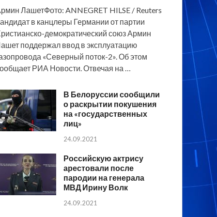
рмин ЛашетФото: ANNEGRET HILSE / Reuters
андидат в канцлеры Германии от партии
ристианско-демократический союз Армин
ашет поддержал ввод в эксплуатацию
азопровода «Северный поток-2». Об этом
ообщает РИА Новости. Отвечая на …
В Белоруссии сообщили
о раскрытии покушения
на «государственных
лиц»
24.09.2021
Российскую актрису
арестовали после
пародии на генерала
МВД Ирину Волк
24.09.2021