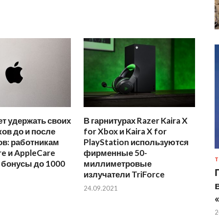
ет удержать своих
В гарнитурах Razer Kaira X
ов до и после
for Xbox и Kaira X for
ов: работникам
PlayStation используются
re и AppleCare
фирменные 50-
Т
 бонусы до 1000
миллиметровые
излучатели TriForce
24.09.2021
2