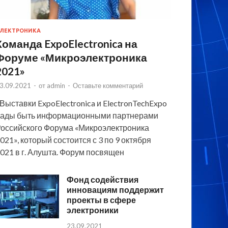
ЛЕКТРОНИКА
Команда ExpoElectronica на
Форуме «Микроэлектроника
2021»
3.09.2021
-
от
admin
-
Оставьте комментарий
 Выставки ExpoElectronica и ElectronTechExpo
ады быть информационными партнерами
оссийского Форума «Микроэлектроника
021», который состоится с 3 по 9 октября
021 в г. Алушта. Форум посвящен
Фонд содействия
инновациям поддержит
проекты в сфере
электроники
23.09.2021