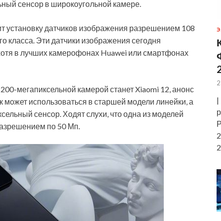
ьный сенсор в широкоугольной камере.
жит установку датчиков изображения разрешением 108
Э
го класса. Эти датчики изображения сегодня
хотя в лучших камерофонах Huawei или смартфонах
2
200-мегапиксельной камерой станет Xiaomi 12, анонс
|
ик может использоваться в старшей модели линейки, а
р
ельный сенсор. Ходят слухи, что одна из моделей
Р
разрешением по 50 Мп.
2
2