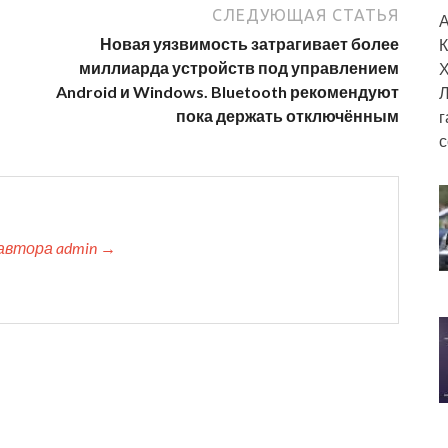
СЛЕДУЮЩАЯ СТАТЬЯ
А
Новая уязвимость затрагивает более
К
миллиарда устройств под управлением
Х
Android и Windows. Bluetooth рекомендуют
Л
пока держать отключённым
г
с
автора admin →