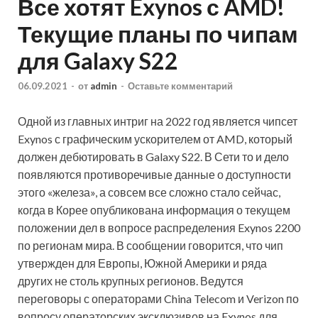
Все хотят Exynos с AMD!
Текущие планы по чипам
для Galaxy S22
06.09.2021
-
от
admin
-
Оставьте комментарий
Одной из главных интриг на 2022 год является чипсет
Exynos с графическим ускорителем от AMD, который
должен дебютировать в Galaxy S22. В Сети то и дело
появляются противоречивые данные о доступности
этого «железа», а совсем все сложно стало сейчас,
когда в Корее опубликована информация о текущем
положении дел в вопросе распределения Exynos 2200
по регионам мира. В сообщении говорится, что чип
утвержден для Европы, Южной Америки и ряда
других не столь крупных регионов. Ведутся
переговоры с операторами China Telecom и Verizon по
вопросу операторских эксклюзивов на Exynos для