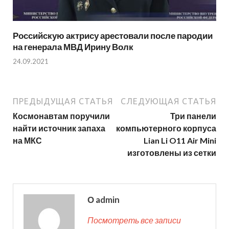
Российскую актрису арестовали после пародии
на генерала МВД Ирину Волк
24.09.2021
ПРЕДЫДУЩАЯ СТАТЬЯ
СЛЕДУЮЩАЯ СТАТЬЯ
Космонавтам поручили
Три панели
найти источник запаха
компьютерного корпуса
на МКС
Lian Li O11 Air Mini
изготовлены из сетки
О admin
Посмотреть все записи