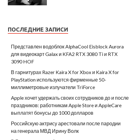
ПОСЛЕДНИЕ ЗАПИСИ
Представлен водоблок AlphaCool Eisblock Aurora
для видеокарт Galax и KFA2 RTX 3080 Ti и RTX
3090 HOF
В гарнитурах Razer Kaira X for Xbox и Kaira X for
PlayStation используются фирменные 50-
миллиметровые излучатели TriForce
Apple хочет удержать своих сотрудников до и после
праздников: работникам Apple Store и AppleCare
выплатят бонусы до 1000 долларов
Российскую актрису арестовали после пародии
на генерала МВД Ирину Волк