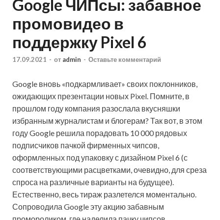
Google ЧИПсы: забавное
промовидео в
поддержку Pixel 6
17.09.2021
-
от
admin
-
Оставьте комментарий
Google вновь «подкармливает» своих поклонников,
ожидающих презентации новых Pixel. Помните, в
прошлом году компания разослала вкусняшки
избранным журналистам и блогерам? Так вот, в этом
году Google решила порадовать 10 000 рядовых
подписчиков пачкой фирменных чипсов,
оформленных под упаковку с дизайном Pixel 6 (с
соответствующими расцветками, очевидно, для среза
спроса на различные варианты на будущее).
Естественно, весь тираж разлетелся моментально.
Сопроводила Google эту акцию забавным
промороликом, где наделила пачку чипсов