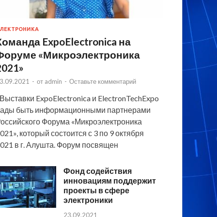
ЛЕКТРОНИКА
Команда ExpoElectronica на
Форуме «Микроэлектроника
2021»
3.09.2021
-
от
admin
-
Оставьте комментарий
 Выставки ExpoElectronica и ElectronTechExpo
ады быть информационными партнерами
оссийского Форума «Микроэлектроника
021», который состоится с 3 по 9 октября
021 в г. Алушта. Форум посвящен
Фонд содействия
инновациям поддержит
проекты в сфере
электроники
23.09.2021