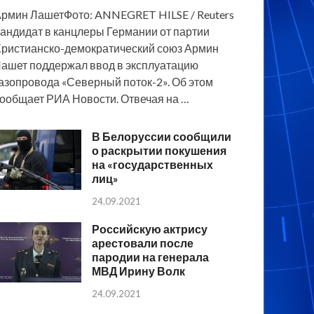
рмин ЛашетФото: ANNEGRET HILSE / Reuters
андидат в канцлеры Германии от партии
ристианско-демократический союз Армин
ашет поддержал ввод в эксплуатацию
азопровода «Северный поток-2». Об этом
ообщает РИА Новости. Отвечая на …
В Белоруссии сообщили
о раскрытии покушения
на «государственных
лиц»
24.09.2021
Российскую актрису
арестовали после
пародии на генерала
МВД Ирину Волк
24.09.2021