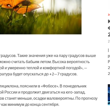
Э
2
|
градусов. Такие значения уже на пару градусов выше
р
Р
можно считать бабьим летом. Высока вероятность
2
йной и умеренно теплой и комфортной погодой», —
2
ратура будет опускаться до +2—7 градусов.
тициклона, пояснили в «Фобосе». В понедельник
й России и продолжит двигаться на юго-запад,
ков станет меньше, осадки маловероятны. По прогнозу
у как минимум до конца сентября.