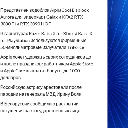
Представлен водоблок AlphaCool Eisblock
Aurora для видеокарт Galax и KFA2 RTX
3080 Ti и RTX 3090 HOF
В гарнитурах Razer Kaira X for Xbox и Kaira X
for PlayStation используются фирменные
50-миллиметровые излучатели TriForce
Apple хочет удержать своих сотрудников до
и после праздников: работникам Apple Store
и AppleCare выплатят бонусы до 1000
долларов
Российскую актрису арестовали после
пародии на генерала МВД Ирину Волк
В Белоруссии сообщили о раскрытии
покушения на «государственных лиц»