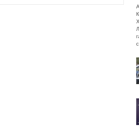
А
К
Х
Л
г
с