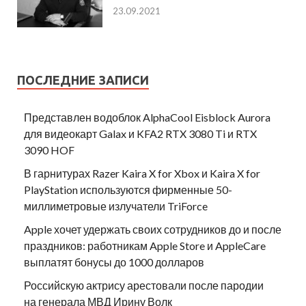
23.09.2021
ПОСЛЕДНИЕ ЗАПИСИ
Представлен водоблок AlphaCool Eisblock Aurora
для видеокарт Galax и KFA2 RTX 3080 Ti и RTX
3090 HOF
В гарнитурах Razer Kaira X for Xbox и Kaira X for
PlayStation используются фирменные 50-
миллиметровые излучатели TriForce
Apple хочет удержать своих сотрудников до и после
праздников: работникам Apple Store и AppleCare
выплатят бонусы до 1000 долларов
Российскую актрису арестовали после пародии
на генерала МВД Ирину Волк