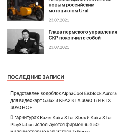
новым российским
мотоциклом Ural
23.09.2021
Глава пермского управления
СКР покончил с собой
23.09.2021
ПОСЛЕДНИЕ ЗАПИСИ
Представлен водоблок AlphaCool Eisblock Aurora
для видеокарт Galax и KFA2 RTX 3080 Ti и RTX
3090 HOF
В гарнитурах Razer Kaira X for Xbox и Kaira X for
PlayStation используются фирменные 50-
миллиметровые излучатели TriForce