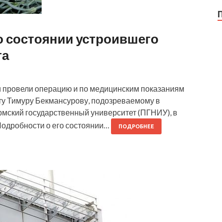
 состоянии устроившего
та
и провели операцию и по медицинским показаниям
ту Тимуру Бекмансурову, подозреваемому в
мский государственный университет (ПГНИУ), в
 Подробности о его состоянии…
ПОДРОБНЕЕ