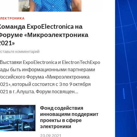
ЛЕКТРОНИКА
Команда ExpoElectronica на
Форуме «Микроэлектроника
2021»
ставьте комментарий
 Выставки ExpoElectronica и ElectronTechExpo
ады быть информационными партнерами
оссийского Форума «Микроэлектроника
021», который состоится с 3 по 9 октября
021 в г. Алушта. Форум посвящен…
Фонд содействия
инновациям поддержит
проекты в сфере
электроники
23.09.2021