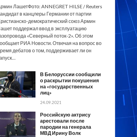
рмин ЛашетФото: ANNEGRET HILSE / Reuters
андидат в канцлеры Германии от партии
ристианско-демократический союз Армин
ашет поддержал ввод в эксплуатацию
азопровода «Северный поток-2». Об этом
ообщает РИА Новости. Отвечая на вопрос во
ремя дебатов о том, поддерживает ли он
апуск…
В Белоруссии сообщили
о раскрытии покушения
на «государственных
лиц»
24.09.2021
Российскую актрису
арестовали после
пародии на генерала
МВД Ирину Волк