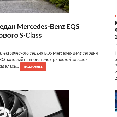
Э
едан Mercedes-Benz EQS
вого S-Class
О
|
электрического седана EQS Mercedes-Benz сегодня
р
QS, который является электрической версией
Р
оказалась…
ПОДРОБНЕЕ
2
2