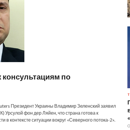
к консультациям по
Т
Reuters Президент Украины Владимир Зеленский заявил
К) Урсулой фон дер Ляйен, что страна готова к
и в контексте ситуации вокруг «Северного потока-2».
О