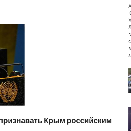
А
К
Х
Л
г
с
в
з
 признавать Крым российским