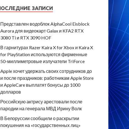
ПОСЛЕДНИЕ ЗАПИСИ
Представлен водоблок AlphaCool Eisblock
Aurora для видеокарт Galax и KFA2 RTX
3080 Ti и RTX 3090 HOF
В гарнитурах Razer Kaira X for Xbox и Kaira X
for PlayStation используются фирменные
50-миллиметровые излучатели TriForce
Apple хочет удержать своих сотрудников до
и после праздников: работникам Apple Store
и AppleCare выплатят бонусы до 1000
долларов
Российскую актрису арестовали после
пародии на генерала МВД Ирину Волк
В Белоруссии сообщили о раскрытии
покушения на «государственных лиц»