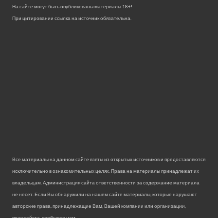
На сайте могут быть опубликованы материалы 18+!
При цитировании ссылка на источник обязательна.
Все материалы на данном сайте взяты из открытых источников и предоставляются
исключительно в ознакомительных целях. Права на материалы принадлежат их
владельцам. Администрация сайта ответственности за содержание материала
не несет. Если Вы обнаружили на нашем сайте материалы, которые нарушают
авторские права, принадлежащие Вам, Вашей компании или организации,
пожалуйста, сообщите нам.