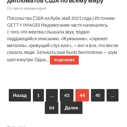
дипломатов США по всему миру
Оставьте комментарий
Посольство США на Кубе, май 2021 года | Источник:
GETTY IMAGES Недомогание часто начиналось
с того, что жертва слышала звук, трудно
поддающийся описанию. «Жужжание», «скрежет
металла», «режущий слух визг», — вот и все, что могли
сказать люди. Затыкать уши было бесполезно — шум
шел изнутри. Одна…
ПОДРОБНЕЕ
Назад
1
…
43
44
45
…
84
Далее