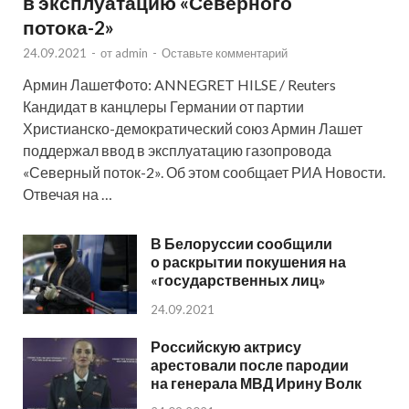
в эксплуатацию «Северного
потока-2»
24.09.2021
-
от
admin
-
Оставьте комментарий
Армин ЛашетФото: ANNEGRET HILSE / Reuters
Кандидат в канцлеры Германии от партии
Христианско-демократический союз Армин Лашет
поддержал ввод в эксплуатацию газопровода
«Северный поток-2». Об этом сообщает РИА Новости.
Отвечая на …
В Белоруссии сообщили
о раскрытии покушения на
«государственных лиц»
24.09.2021
Российскую актрису
арестовали после пародии
на генерала МВД Ирину Волк