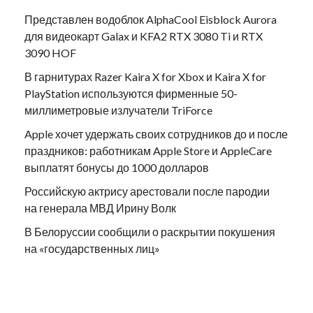
Представлен водоблок AlphaCool Eisblock Aurora
для видеокарт Galax и KFA2 RTX 3080 Ti и RTX
3090 HOF
В гарнитурах Razer Kaira X for Xbox и Kaira X for
PlayStation используются фирменные 50-
миллиметровые излучатели TriForce
Apple хочет удержать своих сотрудников до и после
праздников: работникам Apple Store и AppleCare
выплатят бонусы до 1000 долларов
Российскую актрису арестовали после пародии
на генерала МВД Ирину Волк
В Белоруссии сообщили о раскрытии покушения
на «государственных лиц»