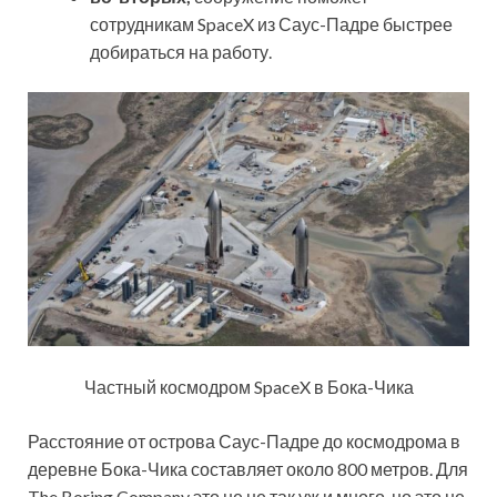
сотрудникам SpaceX из Саус-Падре быстрее
добираться на работу.
Частный космодром SpaceX в Бока-Чика
Расстояние от острова Саус-Падре до космодрома в
деревне Бока-Чика составляет около 800 метров. Для
The Boring Company это не не так уж и много, но это не