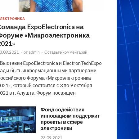
ЛЕКТРОНИКА
Команда ExpoElectronica на
Форуме «Микроэлектроника
2021»
3.09.2021
-
от
admin
-
Оставьте комментарий
 Выставки ExpoElectronica и ElectronTechExpo
ады быть информационными партнерами
оссийского Форума «Микроэлектроника
021», который состоится с 3 по 9 октября
021 в г. Алушта. Форум посвящен
Фонд содействия
инновациям поддержит
проекты в сфере
электроники
23.09.2021