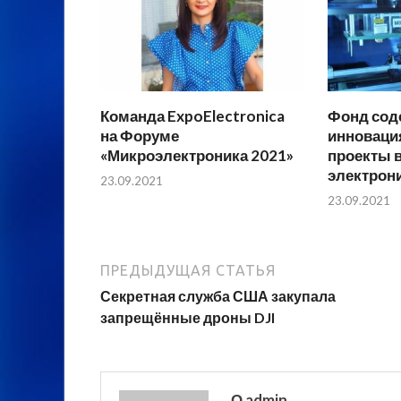
Команда ExpoElectronica
Фонд сод
на Форуме
инноваци
«Микроэлектроника 2021»
проекты 
электрон
23.09.2021
23.09.2021
ПРЕДЫДУЩАЯ СТАТЬЯ
Секретная служба США закупала
запрещённые дроны DJI
О admin