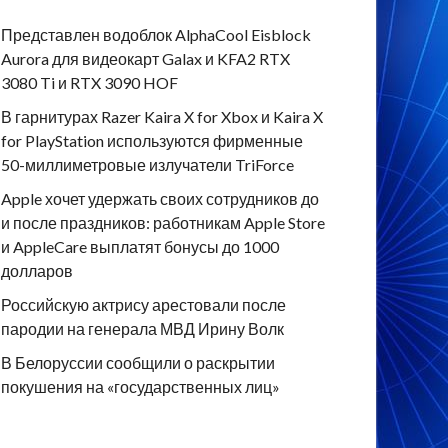
Представлен водоблок AlphaCool Eisblock
Aurora для видеокарт Galax и KFA2 RTX
3080 Ti и RTX 3090 HOF
В гарнитурах Razer Kaira X for Xbox и Kaira X
for PlayStation используются фирменные
50-миллиметровые излучатели TriForce
Apple хочет удержать своих сотрудников до
и после праздников: работникам Apple Store
и AppleCare выплатят бонусы до 1000
долларов
Российскую актрису арестовали после
пародии на генерала МВД Ирину Волк
В Белоруссии сообщили о раскрытии
покушения на «государственных лиц»