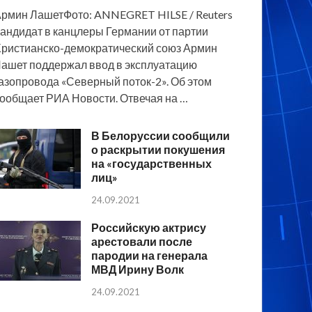
рмин ЛашетФото: ANNEGRET HILSE / Reuters
андидат в канцлеры Германии от партии
ристианско-демократический союз Армин
ашет поддержал ввод в эксплуатацию
азопровода «Северный поток-2». Об этом
ообщает РИА Новости. Отвечая на …
В Белоруссии сообщили
о раскрытии покушения
на «государственных
лиц»
24.09.2021
Российскую актрису
арестовали после
пародии на генерала
МВД Ирину Волк
24.09.2021