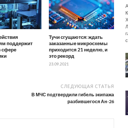
А
К
Х
Л
г
ействия
Тучи сгущаются: ждать
с
ям поддержит
заказанные микросхемы
в сфере
приходится 21 неделю, и
ики
это рекорд
23.09.2021
СЛЕДУЮЩАЯ СТАТЬЯ
В МЧС подтвердили гибель экипажа
разбившегося Ан-26