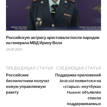
Российскую актрису арестовали после пародии
на генерала МВД Ирину Волк
24.09.2021
ПРЕДЫДУЩАЯ СТАТЬЯ
СЛЕДУЮЩАЯ СТАТЬЯ
Российские
Поддержка приложений
беспилотники получат
Android появится и на
новую управляемую
«старых» ноутбуках
ракету
Huawei: объявлен
список
поддерживаемых