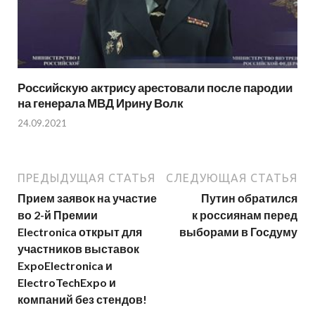
Российскую актрису арестовали после пародии
на генерала МВД Ирину Волк
24.09.2021
ПРЕДЫДУЩАЯ СТАТЬЯ
СЛЕДУЮЩАЯ СТАТЬЯ
Прием заявок на участие
Путин обратился
во 2-й Премии
к россиянам перед
Electronica открыт для
выборами в Госдуму
участников выставок
ExpoElectronica и
ElectroTechExpo и
компаний без стендов!