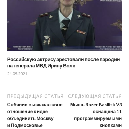
Российскую актрису арестовали после пародии
на генерала МВД Ирину Волк
24.09.2021
ПРЕДЫДУЩАЯ СТАТЬЯ
СЛЕДУЮЩАЯ СТАТЬЯ
Собянин высказал свое
Мышь Razer Basilisk V3
отношение к идее
оснащена 11
объединить Москву
программируемыми
и Подмосковье
кнопками