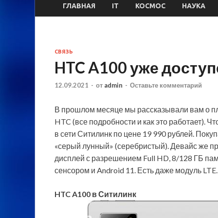
ГЛАВНАЯ
IT
КОСМОС
НАУКА
СВЯЗЬ
HTC A100 уже доступе
12.09.2021
-
от
admin
-
Оставьте комментарий
В прошлом месяце мы рассказывали вам о п
HTC (все подробности и как это работает). Ч
в сети Ситилинк по цене 19 990 рублей. Поку
«серый лунный» (серебристый). Девайс же п
дисплей с разрешением Full HD, 8/128 ГБ п
сенсором и Android 11. Есть даже модуль LTE
HTC A100 в Ситилинк