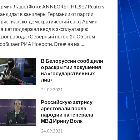
рмин ЛашетФото: ANNEGRET HILSE / Reuters
андидат в канцлеры Германии от партии
ристианско-демократический союз Армин
ашет поддержал ввод в эксплуатацию
азопровода «Северный поток-2». Об этом
ообщает РИА Новости. Отвечая на …
В Белоруссии сообщили
о раскрытии покушения
на «государственных
лиц»
24.09.2021
Российскую актрису
арестовали после
пародии на генерала
МВД Ирину Волк
24.09.2021