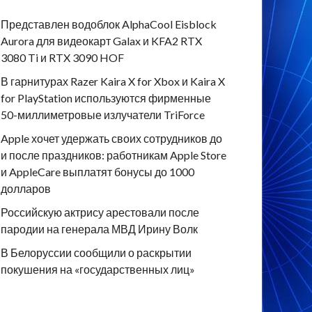
Представлен водоблок AlphaCool Eisblock
Aurora для видеокарт Galax и KFA2 RTX
3080 Ti и RTX 3090 HOF
В гарнитурах Razer Kaira X for Xbox и Kaira X
for PlayStation используются фирменные
50-миллиметровые излучатели TriForce
Apple хочет удержать своих сотрудников до
и после праздников: работникам Apple Store
и AppleCare выплатят бонусы до 1000
долларов
Российскую актрису арестовали после
пародии на генерала МВД Ирину Волк
В Белоруссии сообщили о раскрытии
покушения на «государственных лиц»