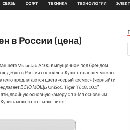
СВЯЗЬ
СОФТ
ТЕХНИКА
ТЕХНОЛОГИИ
ЭЛЕК
н в России (цена)
ланшете Visiontab A100, выпущенном под брендом
то ж, дебют в России состоялся. Купить планшет можно
пателю предлагаются цвета «серый космос» (черный) и
редлагает
ВСЮ МОЩЬ
UniSoC Tiger T618, 10,1″
амяти, двойную основную камеру с 13-Мп основным
. Купить можно по ссылке ниже.