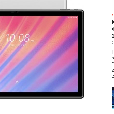
Э
2
|
р
Р
2
2