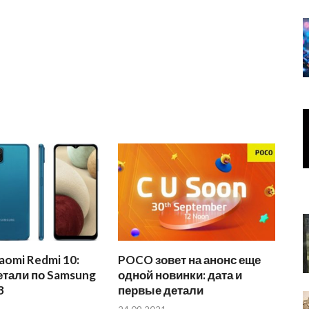
aomi Redmi 10:
POCO зовет на анонс еще
етали по Samsung
одной новинки: дата и
3
первые детали