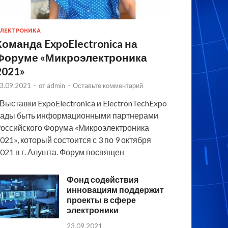
ЛЕКТРОНИКА
Команда ExpoElectronica на
Форуме «Микроэлектроника
2021»
3.09.2021
-
от
admin
-
Оставьте комментарий
 Выставки ExpoElectronica и ElectronTechExpo
ады быть информационными партнерами
оссийского Форума «Микроэлектроника
021», который состоится с 3 по 9 октября
021 в г. Алушта. Форум посвящен
Фонд содействия
инновациям поддержит
проекты в сфере
электроники
23.09.2021