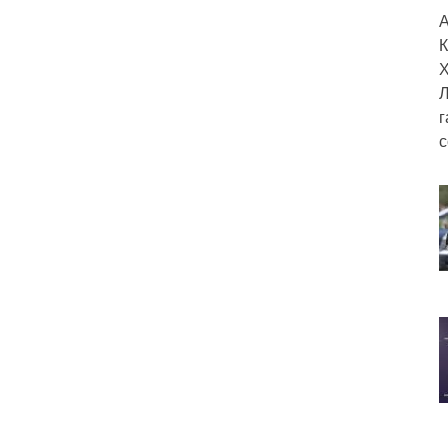
А
К
Х
Л
г
с