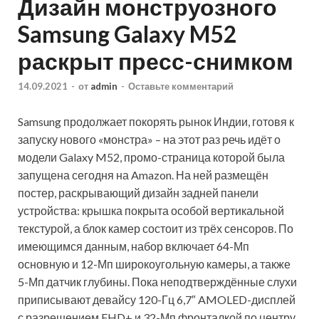
Дизайн монструозного
Samsung Galaxy M52
раскрыт пресс-снимком
14.09.2021
-
от
admin
-
Оставьте комментарий
Samsung продолжает покорять рынок Индии, готовя к
запуску нового «монстра» – на этот раз речь идёт о
модели Galaxy M52, промо-страница которой была
запущена сегодня на Amazon. На ней размещён
постер, раскрывающий дизайн задней панели
устройства: крышка покрыта особой вертикальной
текстурой, а блок камер состоит из трёх сенсоров. По
имеющимся данным, набор включает 64-Мп
основную и 12-Мп широкоугольную камеры, а также
5-Мп датчик глубины. Пока неподтверждённые слухи
приписывают девайсу 120-Гц 6,7″ AMOLED-дисплей
с разрешением FHD+ и 32-Мп фронталкой по центру,