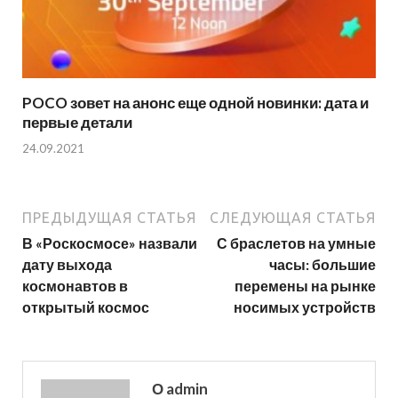
POCO зовет на анонс еще одной новинки: дата и
первые детали
24.09.2021
ПРЕДЫДУЩАЯ СТАТЬЯ
СЛЕДУЮЩАЯ СТАТЬЯ
В «Роскосмосе» назвали
С браслетов на умные
дату выхода
часы: большие
космонавтов в
перемены на рынке
открытый космос
носимых устройств
О admin