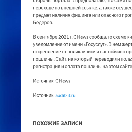
стороны портала: «Предполагаю, что сами 
переходе по внешней ссылке, а также осущес
предмет наличия фишинга или опасного прогр
Бедеров.
В сентябре 2021 г.​ CNews​ сообщал о схеме
уведомление от имени «Госуслуг». В нем жер
открепление от поликлиники и настойчиво пр
пошлины. Сайт, на который переводили пользо
регистрация и оплата пошлины на этом сайт
Источник: CNews
Источник:
audit-it.ru
ПОХОЖИЕ ЗАПИСИ