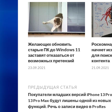
Желающих обновить
Роскомнад
старые ПК до Windows 11
начнет ис
заставят отказаться от
для поис
возможных претензий
контента
23.09.2021
21.09.2021
ПРЕДЫДУЩАЯ СТАТЬЯ
Покупатели младших версий iPhone 13 Pro
13 Pro Max будут лишены одной из новых
функций. Речь о записи видео в ProRes