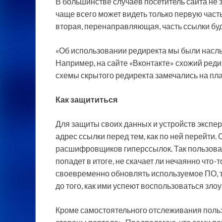
В большинстве случаев посетитель сайта не
чаще всего может видеть только первую часть
вторая, перенаправляющая, часть ссылки бу
«Об использовании редиректа мы были насл
Например, на сайте «Вконтакте» схожий реди
схемы скрытого редиректа замечались на пла
Как защититься
Для защиты своих данных и устройств экспе
адрес ссылки перед тем, как по ней перейти
расшифровщиков гиперссылок. Так пользовате
попадет в итоге, не скачает ли нечаянно что-
своевременно обновлять используемое ПО, 
до того, как ими успеют воспользоваться зл
Кроме самостоятельного отслеживания польз