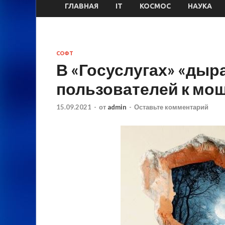
ГЛАВНАЯ
IT
КОСМОС
НАУКА
СОФТ
В «Госуслугах» «дыр
пользователей к мо
15.09.2021
-
от
admin
-
Оставьте комментарий