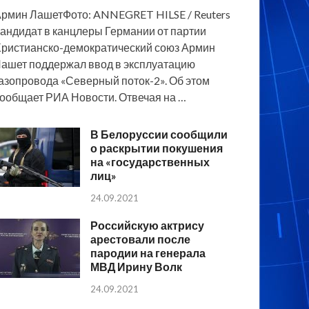
рмин ЛашетФото: ANNEGRET HILSE / Reuters
андидат в канцлеры Германии от партии
ристианско-демократический союз Армин
ашет поддержал ввод в эксплуатацию
азопровода «Северный поток-2». Об этом
ообщает РИА Новости. Отвечая на …
В Белоруссии сообщили
о раскрытии покушения
на «государственных
лиц»
24.09.2021
Российскую актрису
арестовали после
пародии на генерала
МВД Ирину Волк
24.09.2021