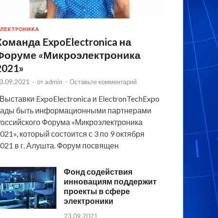
ЛЕКТРОНИКА
Команда ExpoElectronica на
Форуме «Микроэлектроника
2021»
3.09.2021
-
от
admin
-
Оставьте комментарий
 Выставки ExpoElectronica и ElectronTechExpo
ады быть информационными партнерами
оссийского Форума «Микроэлектроника
021», который состоится с 3 по 9 октября
021 в г. Алушта. Форум посвящен
Фонд содействия
инновациям поддержит
проекты в сфере
электроники
23.09.2021