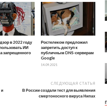
зор в 2022 году
Ростелеком предложил
пользовать ИИ
запретить доступ к
ка запрещенного
публичным DNS-серверам
Google
14.09.2021
СЛЕДУЮЩАЯ СТАТЬЯ
 и
В России создали тест для выявления
смертоносного вируса Нипах