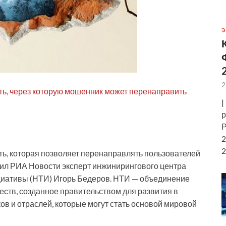
Э
2
ть, через которую мошенник может перенаправить
|
р
Р
2
2
ть, которая позволяет перенаправлять пользователей
щил РИА Новости эксперт инжинирингового центра
циативы (НТИ) Игорь Бедеров. НТИ — объединение
еств, созданное правительством для развития в
в и отраслей, которые могут стать основой мировой