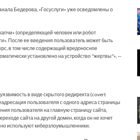
анала Бедерова, «Госуслуги» уже осведомлены о
«капчи» (определяющей человек или робот
уги». После ее введения пользователь может быть
урс, в том числе содержащий вредоносное
оматически установлено на устройство "жертвы"», —
уязвимость в виде скрытого редиректа (covert
ереадресация пользователя с одного адреса страницы
ения пользователя на главную страницу сайта,
реходе сайта на другой домен, когда он не хочет
ивно используют киберзлоумышленники.