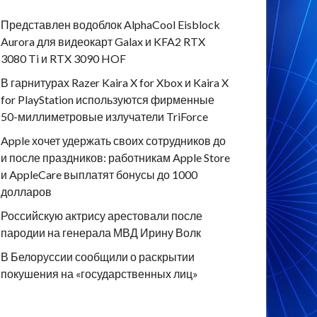
Представлен водоблок AlphaCool Eisblock
Aurora для видеокарт Galax и KFA2 RTX
3080 Ti и RTX 3090 HOF
В гарнитурах Razer Kaira X for Xbox и Kaira X
for PlayStation используются фирменные
50-миллиметровые излучатели TriForce
Apple хочет удержать своих сотрудников до
и после праздников: работникам Apple Store
и AppleCare выплатят бонусы до 1000
долларов
Российскую актрису арестовали после
пародии на генерала МВД Ирину Волк
В Белоруссии сообщили о раскрытии
покушения на «государственных лиц»