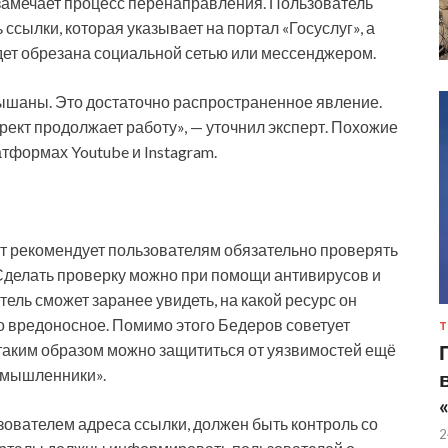
 замечает процесс перенаправления. Пользователь
 ссылки, которая указывает на портал «Госуслуг», а
дет обрезана социальной сетью или мессенджером.
ышаны. Это достаточно распространенное явление.
рект продолжает работу», — уточнил эксперт. Похожие
тформах Youtube и Instagram.
рт рекомендует пользователям обязательно проверять
. Сделать проверку можно при помощи антивирусов и
ль сможет заранее увидеть, на какой ресурс он
то вредоносное. Помимо этого Бедеров​ советует
Т
таким образом можно защититься от уязвимостей ещё
оумышленники».
ователем адреса ссылки, должен быть контроль со
2