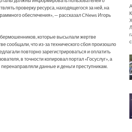
порталы должны информировать пользователей о
А
твлять проверку ресурса, находящегося за ней, на
К
аммного обеспечения», — рассказал​ CNews​ Игорь
Х
Л
г
 кибермошенников, которые высылали жертве
с
тве сообщали, что из-за технического сбоя произошло
едлагали повторно зарегистрироваться и оплатить
вателя, в точности копировал портал «Госуслуг», а
е перенаправляли данные и деньги преступникам.