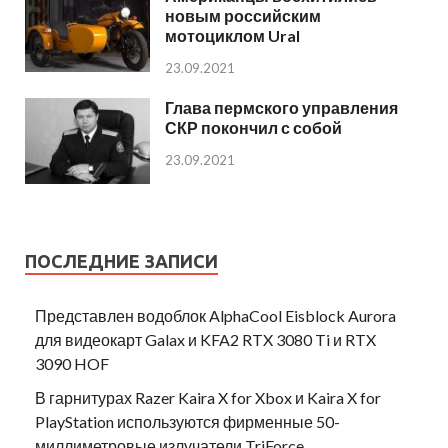
новым российским
мотоциклом Ural
23.09.2021
Глава пермского управления
СКР покончил с собой
23.09.2021
ПОСЛЕДНИЕ ЗАПИСИ
Представлен водоблок AlphaCool Eisblock Aurora
для видеокарт Galax и KFA2 RTX 3080 Ti и RTX
3090 HOF
В гарнитурах Razer Kaira X for Xbox и Kaira X for
PlayStation используются фирменные 50-
миллиметровые излучатели TriForce