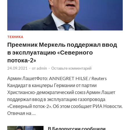
ТЕХНИКА
Преемник Меркель поддержал ввод
в эксплуатацию «Северного
потока-2»
24.09.2021
-
от
admin
-
Оставьте комментарий
Армин ЛашетФото: ANNEGRET HILSE / Reuters
Кандидат в канцлеры Германии от партии
Христианско-демократический союз Армин Лашет
поддержал ввод в эксплуатацию газопровода
«Северный поток-2». Об этом сообщает РИА Новости.
Отвечая на …
В Белоруссии сообщили