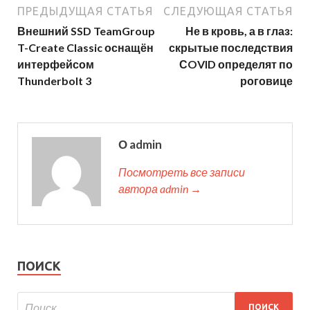
ПРЕДЫДУЩАЯ СТАТЬЯ
СЛЕДУЮЩАЯ СТАТЬЯ
Внешний SSD TeamGroup
Не в кровь, а в глаз:
T-Create Classic оснащён
скрытые последствия
интерфейсом
СOVID определят по
Thunderbolt 3
роговице
О admin
Посмотреть все записи
автора admin →
ПОИСК