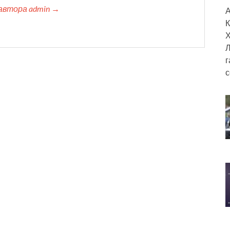
автора admin →
А
К
Х
Л
г
с