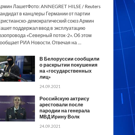
рмин ЛашетФото: ANNEGRET HILSE / Reuters
андидат в канцлеры Германии от партии
ристианско-демократический союз Армин
ашет поддержал ввод в эксплуатацию
азопровода «Северный поток-2». Об этом
ообщает РИА Новости. Отвечая на …
В Белоруссии сообщили
о раскрытии покушения
на «государственных
лиц»
24.09.2021
Российскую актрису
арестовали после
пародии на генерала
МВД Ирину Волк
24.09.2021