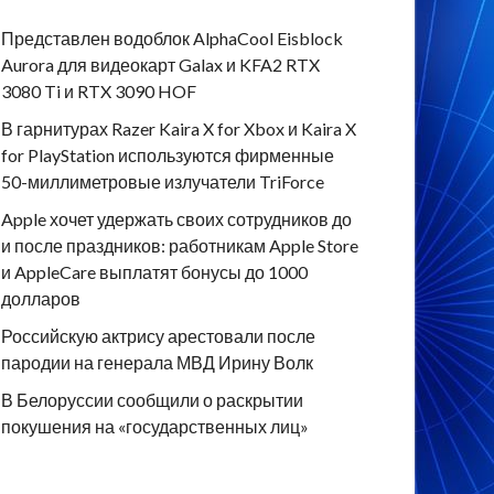
Представлен водоблок AlphaCool Eisblock
Aurora для видеокарт Galax и KFA2 RTX
3080 Ti и RTX 3090 HOF
В гарнитурах Razer Kaira X for Xbox и Kaira X
for PlayStation используются фирменные
50-миллиметровые излучатели TriForce
Apple хочет удержать своих сотрудников до
и после праздников: работникам Apple Store
и AppleCare выплатят бонусы до 1000
долларов
Российскую актрису арестовали после
пародии на генерала МВД Ирину Волк
В Белоруссии сообщили о раскрытии
покушения на «государственных лиц»