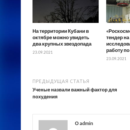
На территории Кубани в
«Роскосм
октябре можно увидеть
тендер на
два крупных звездопада
исследов
работу по
23.09.2021
23.09.2021
ПРЕДЫДУЩАЯ СТАТЬЯ
Ученые назвали важный фактор для
похудения
О admin