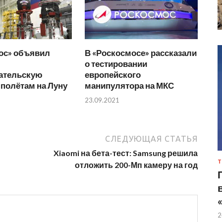
ос» объявил
В «Роскосмосе» рассказали
о тестировании
ательскую
европейского
 полётам на Луну
манипулятора на МКС
23.09.2021
СЛЕДУЮЩАЯ СТАТЬЯ
Xiaomi на бета-тест: Samsung решила
Т
отложить 200-Мп камеру на год
2