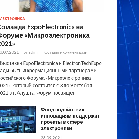
ЛЕКТРОНИКА
Команда ExpoElectronica на
Форуме «Микроэлектроника
2021»
3.09.2021
-
от
admin
-
Оставьте комментарий
 Выставки ExpoElectronica и ElectronTechExpo
ады быть информационными партнерами
оссийского Форума «Микроэлектроника
021», который состоится с 3 по 9 октября
021 в г. Алушта. Форум посвящен
Фонд содействия
инновациям поддержит
проекты в сфере
электроники
23.09.2021