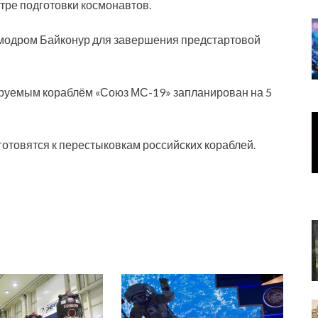
ре подготовки космонавтов.
смодром Байконур для завершения предстартовой
ируемым кораблём «Союз МС-19» запланирован на 5
готовятся к перестыковкам российских кораблей.