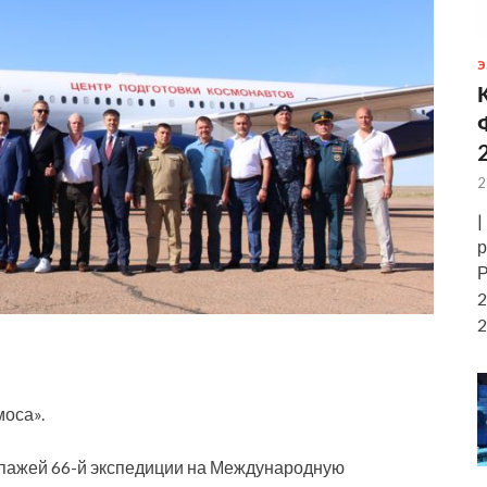
Э
2
|
р
Р
2
2
моса».
ипажей 66-й экспедиции на Международную