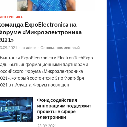
ЛЕКТРОНИКА
Команда ExpoElectronica на
Форуме «Микроэлектроника
2021»
3.09.2021
-
от
admin
-
Оставьте комментарий
 Выставки ExpoElectronica и ElectronTechExpo
ады быть информационными партнерами
оссийского Форума «Микроэлектроника
021», который состоится с 3 по 9 октября
021 в г. Алушта. Форум посвящен
Фонд содействия
инновациям поддержит
проекты в сфере
электроники
23.09.2021