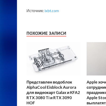
Источник:
ixbt.com
ПОХОЖИЕ ЗАПИСИ
Представлен водоблок
Apple хоч
AlphaCool Eisblock Aurora
сотрудник
для видеокарт Galax и KFA2
праздник
RTX 3080 Ti и RTX 3090
Apple Sto
HOF
выплатят