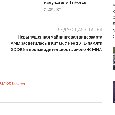
излучатели TriForce
А
24.09.2021
К
Х
Л
СЛЕДУЮЩАЯ СТАТЬЯ
г
с
Невыпущенная майнинговая видеокарта
AMD засветилась в Китае. У нее 10 ГБ памяти
GDDR6 и производительность около 40 MH/s
автора admin →