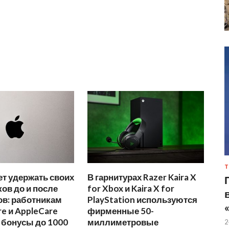
Т
ет удержать своих
В гарнитурах Razer Kaira X
ов до и после
for Xbox и Kaira X for
ов: работникам
PlayStation используются
re и AppleCare
фирменные 50-
 бонусы до 1000
миллиметровые
2