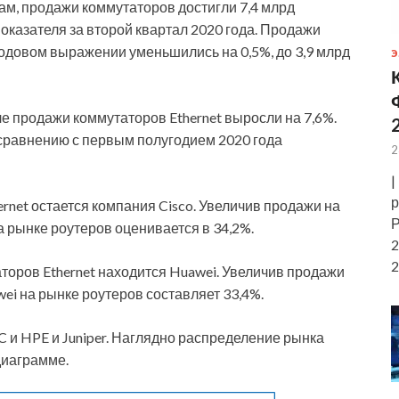
ам, продажи коммутаторов достигли 7,4 млрд
показателя за второй квартал 2020 года. Продажи
одовом выражении уменьшились на 0,5%, до 3,9 млрд
Э
е продажи коммутаторов Ethernet выросли на 7,6%.
о сравнению с первым полугодием 2020 года
2
|
р
net остается компания Cisco. Увеличив продажи на
Р
на рынке роутеров оценивается в 34,2%.
2
2
торов Ethernet находится Huawei. Увеличив продажи
wei на рынке роутеров составляет 33,4%.
C и HPE и Juniper. Наглядно распределение рынка
диаграмме.