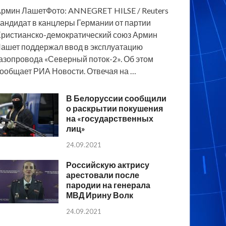
рмин ЛашетФото: ANNEGRET HILSE / Reuters
андидат в канцлеры Германии от партии
ристианско-демократический союз Армин
ашет поддержал ввод в эксплуатацию
азопровода «Северный поток-2». Об этом
ообщает РИА Новости. Отвечая на …
В Белоруссии сообщили
о раскрытии покушения
на «государственных
лиц»
24.09.2021
Российскую актрису
арестовали после
пародии на генерала
МВД Ирину Волк
24.09.2021