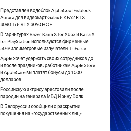
Представлен водоблок AlphaCool Eisblock
Aurora для видеокарт Galax и KFA2 RTX
3080 Ti и RTX 3090 HOF
В гарнитурах Razer Kaira X for Xbox и Kaira X
for PlayStation используются фирменные
50-миллиметровые излучатели TriForce
Apple хочет удержать своих сотрудников до
и после праздников: работникам Apple Store
и AppleCare выплатят бонусы до 1000
долларов
Российскую актрису арестовали после
пародии на генерала МВД Ирину Волк
В Белоруссии сообщили о раскрытии
покушения на «государственных лиц»