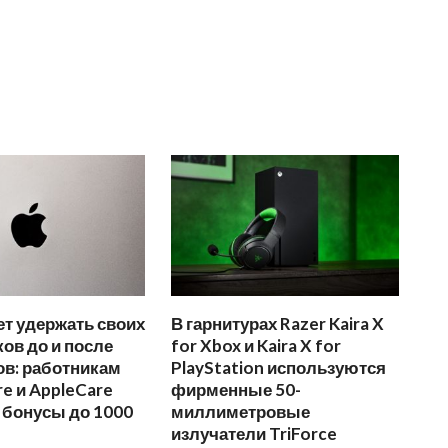
ет удержать своих
В гарнитурах Razer Kaira X
ов до и после
for Xbox и Kaira X for
ов: работникам
PlayStation используются
re и AppleCare
фирменные 50-
 бонусы до 1000
миллиметровые
излучатели TriForce