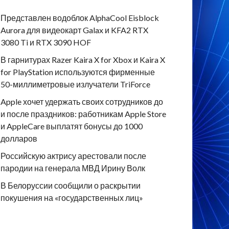
Представлен водоблок AlphaCool Eisblock
Aurora для видеокарт Galax и KFA2 RTX
3080 Ti и RTX 3090 HOF
В гарнитурах Razer Kaira X for Xbox и Kaira X
for PlayStation используются фирменные
50-миллиметровые излучатели TriForce
Apple хочет удержать своих сотрудников до
и после праздников: работникам Apple Store
и AppleCare выплатят бонусы до 1000
долларов
Российскую актрису арестовали после
пародии на генерала МВД Ирину Волк
В Белоруссии сообщили о раскрытии
покушения на «государственных лиц»