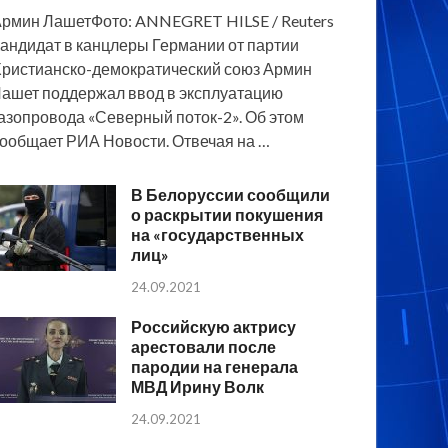
рмин ЛашетФото: ANNEGRET HILSE / Reuters
андидат в канцлеры Германии от партии
ристианско-демократический союз Армин
ашет поддержал ввод в эксплуатацию
азопровода «Северный поток-2». Об этом
ообщает РИА Новости. Отвечая на …
В Белоруссии сообщили
о раскрытии покушения
на «государственных
лиц»
24.09.2021
Российскую актрису
арестовали после
пародии на генерала
МВД Ирину Волк
24.09.2021