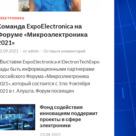
ЛЕКТРОНИКА
Команда ExpoElectronica на
Форуме «Микроэлектроника
2021»
3.09.2021
-
от
admin
-
Оставьте комментарий
 Выставки ExpoElectronica и ElectronTechExpo
ады быть информационными партнерами
оссийского Форума «Микроэлектроника
021», который состоится с 3 по 9 октября
021 в г. Алушта. Форум посвящен
Фонд содействия
инновациям поддержит
проекты в сфере
электроники
23.09.2021