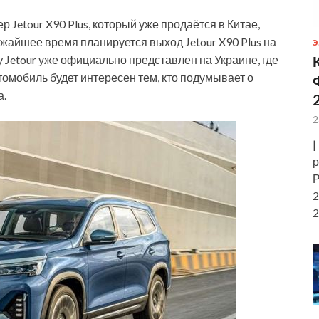
Jetour X90 Plus, который уже продаётся в Китае,
жайшее время планируется выход Jetour X90 Plus на
Э
ry Jetour уже официально представлен на Украине, где
омобиль будет интересен тем, кто подумывает о
а.
2
|
р
Р
2
2