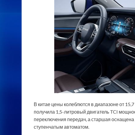
В китае цены колеблются в диапазоне от 15,7 
получила 1,5-литровый двигатель TCI мощнос
переключения передач, а старшая оснащена 1
ступенчатым автоматом.