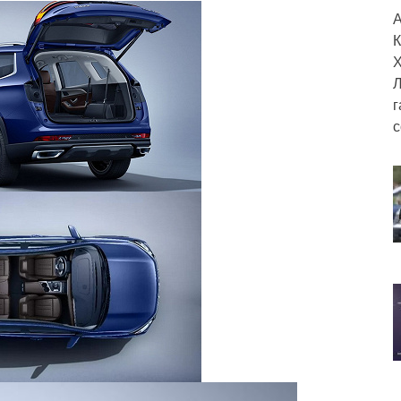
А
К
Х
Л
г
с