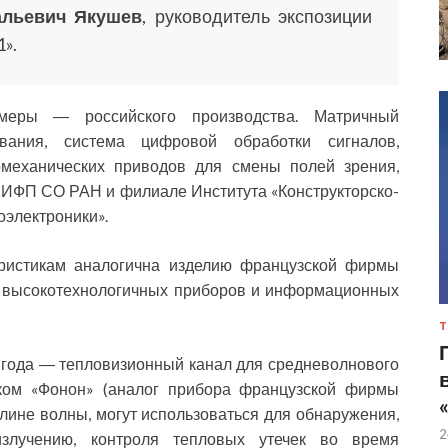
альевич Якушев
, руководитель экспозиции
».
меры ― российского производства. Матричный
ования, система цифровой обработки сигналов,
омеханических приводов для смены полей зрения,
 ИФП СО РАН и филиале Института «Конструкторско-
оэлектроники».
еристикам аналогична изделию французской фирмы
у высокотехнологичных приборов и информационных
Т
 года ― тепловизионный канал для средневолнового
ком «Фонон» (аналог прибора французской фирмы
длине волны, могут использоваться для обнаружения,
2
злучению, контроля тепловых утечек во время