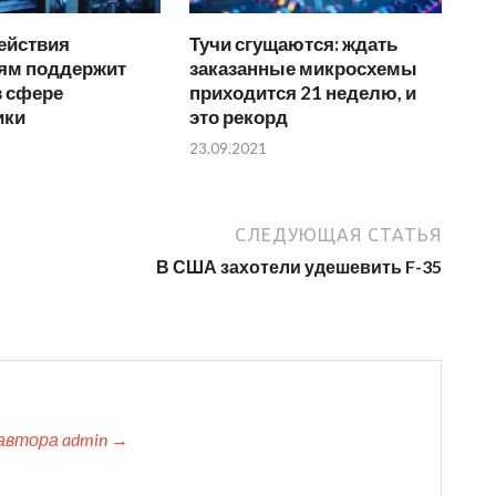
ействия
Тучи сгущаются: ждать
ям поддержит
заказанные микросхемы
в сфере
приходится 21 неделю, и
ики
это рекорд
23.09.2021
СЛЕДУЮЩАЯ СТАТЬЯ
В США захотели удешевить F-35
автора admin →