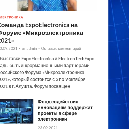
ЛЕКТРОНИКА
Команда ExpoElectronica на
Форуме «Микроэлектроника
2021»
3.09.2021
-
от
admin
-
Оставьте комментарий
 Выставки ExpoElectronica и ElectronTechExpo
ады быть информационными партнерами
оссийского Форума «Микроэлектроника
021», который состоится с 3 по 9 октября
021 в г. Алушта. Форум посвящен
Фонд содействия
инновациям поддержит
проекты в сфере
электроники
23.09.2021