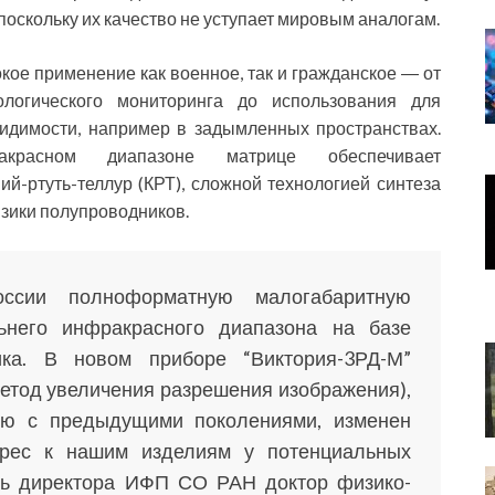
оскольку их качество не уступает мировым аналогам.
ое применение как военное, так и гражданское ― от
ологического мониторинга до использования для
видимости, например в задымленных пространствах.
красном диапазоне матрице обеспечивает
й-ртуть-теллур (КРТ), сложной технологией синтеза
зики полупроводников.
сии полноформатную малогабаритную
ьнего инфракрасного диапазона на базе
ика. В новом приборе “Виктория-3РД-М”
метод увеличения разрешения изображения),
ию с предыдущими поколениями, изменен
ерес к нашим изделиям у потенциальных
ель директора ИФП СО РАН доктор физико-