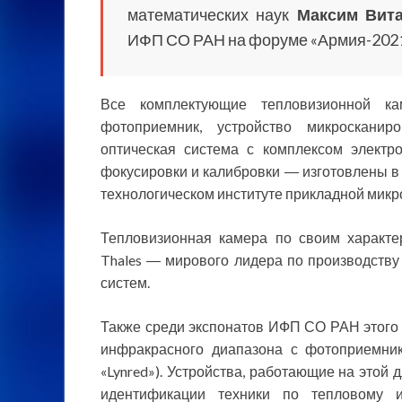
математических наук
Максим Вит
ИФП СО РАН на форуме «Армия-2021
Все комплектующие тепловизионной ка
фотоприемник, устройство микросканир
оптическая система с комплексом электр
фокусировки и калибровки ― изготовлены в
технологическом институте прикладной микр
Тепловизионная камера по своим характ
Thales ― мирового лидера по производств
систем.
Также среди экспонатов ИФП СО РАН этого
инфракрасного диапазона с фотоприемни
«Lynred»). Устройства, работающие на этой 
идентификации техники по тепловому и