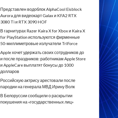
Представлен водоблок AlphaCool Eisblock
Aurora для видеокарт Galax и KFA2 RTX
3080 Ti и RTX 3090 HOF
В гарнитурах Razer Kaira X for Xbox и Kaira X
for PlayStation используются фирменные
50-миллиметровые излучатели TriForce
Apple хочет удержать своих сотрудников до
и после праздников: работникам Apple Store
и AppleCare выплатят бонусы до 1000
долларов
Российскую актрису арестовали после
пародии на генерала МВД Ирину Волк
В Белоруссии сообщили о раскрытии
покушения на «государственных лиц»