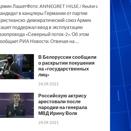
рмин ЛашетФото: ANNEGRET HILSE / Reuters
андидат в канцлеры Германии от партии
ристианско-демократический союз Армин
ашет поддержал ввод в эксплуатацию
азопровода «Северный поток-2». Об этом
ообщает РИА Новости. Отвечая на …
В Белоруссии сообщили
о раскрытии покушения
на «государственных
лиц»
24.09.2021
Российскую актрису
арестовали после
пародии на генерала
МВД Ирину Волк
24.09.2021