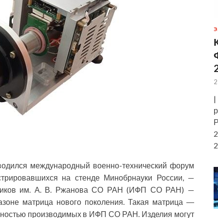
Э
2
|
р
Р
2
2
оводился международный военно-технический форум
нстрировавшихся на стенде Минобрнауки России, —
дников им. А. В. Ржанова СО РАН (ИФП СО РАН) —
азоне матрица нового поколения. Такая матрица ―
лностью производимых в ИФП СО РАН. Изделия могут