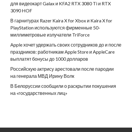
для видеокарт Galax и KFA2 RTX 3080 Ti и RTX
3090 HOF
В гарнитурах Razer Kaira X for Xbox и Kaira X for
PlayStation используются фирменные 50-
миллиметровые излучатели TriForce
Apple хочет удержать своих сотрудников до и после
праздников: работникам Apple Store и AppleCare
выплатят бонусы до 1000 долларов
Российскую актрису арестовали после пародии
на генерала МВД Ирину Волк
В Белоруссии сообщили о раскрытии покушения
на «государственных лиц»