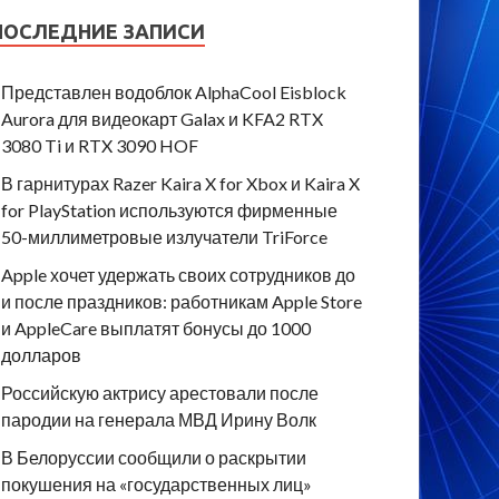
ПОСЛЕДНИЕ ЗАПИСИ
Представлен водоблок AlphaCool Eisblock
Aurora для видеокарт Galax и KFA2 RTX
3080 Ti и RTX 3090 HOF
В гарнитурах Razer Kaira X for Xbox и Kaira X
for PlayStation используются фирменные
50-миллиметровые излучатели TriForce
Apple хочет удержать своих сотрудников до
и после праздников: работникам Apple Store
и AppleCare выплатят бонусы до 1000
долларов
Российскую актрису арестовали после
пародии на генерала МВД Ирину Волк
В Белоруссии сообщили о раскрытии
покушения на «государственных лиц»