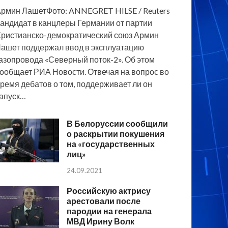
рмин ЛашетФото: ANNEGRET HILSE / Reuters
андидат в канцлеры Германии от партии
ристианско-демократический союз Армин
ашет поддержал ввод в эксплуатацию
азопровода «Северный поток-2». Об этом
ообщает РИА Новости. Отвечая на вопрос во
ремя дебатов о том, поддерживает ли он
апуск…
В Белоруссии сообщили
о раскрытии покушения
на «государственных
лиц»
24.09.2021
Российскую актрису
арестовали после
пародии на генерала
МВД Ирину Волк