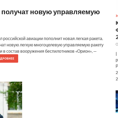
 получат новую управляемую
Э
 российской авиации пополнит новая легкая ракета.
О
чат новую легкую многоцелевую управляемую ракету
и в состав вооружения беспилотников «Орион», —
|
ДРОБНЕЕ
р
Р
2
2