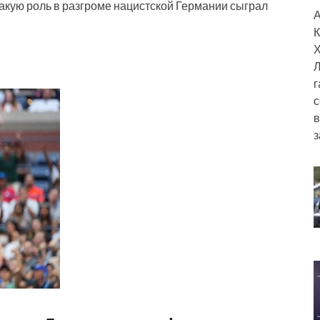
 Какую роль в разгроме нацистской Германии сыграл
А
К
Х
Л
г
с
в
з