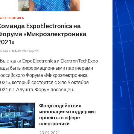
ЛЕКТРОНИКА
Команда ExpoElectronica на
Форуме «Микроэлектроника
2021»
ставьте комментарий
 Выставки ExpoElectronica и ElectronTechExpo
ады быть информационными партнерами
оссийского Форума «Микроэлектроника
021», который состоится с 3 по 9 октября
021 в г. Алушта. Форум посвящен…
Фонд содействия
инновациям поддержит
проекты в сфере
электроники
23.09.2021