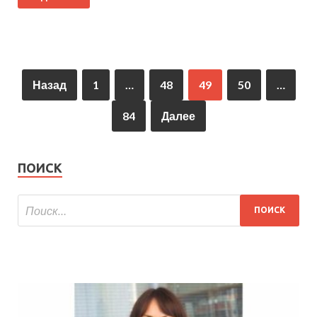
Назад
1
…
48
49
50
…
84
Далее
ПОИСК