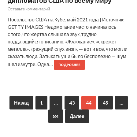
дипломатов США по всему миру
Оставьте комментарий
Посольство США на Кубе, май 2021 года | Источник:
GETTY IMAGES Недомогание часто начиналось
с того, что жертва слышала звук, трудно
поддающийся описанию. «Жужжание», «скрежет
металла», «режущий слух визг», — вот и все, что могли
сказать люди. Затыкать уши было бесполезно — шум
шел изнутри. Одна…
ПОДРОБНЕЕ
Назад
1
…
43
44
45
…
84
Далее