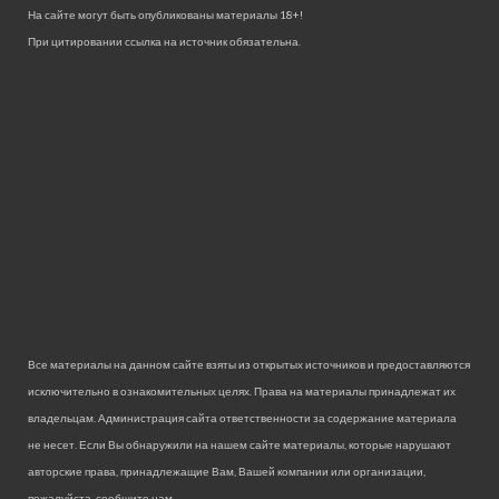
На сайте могут быть опубликованы материалы 18+!
При цитировании ссылка на источник обязательна.
Все материалы на данном сайте взяты из открытых источников и предоставляются
исключительно в ознакомительных целях. Права на материалы принадлежат их
владельцам. Администрация сайта ответственности за содержание материала
не несет. Если Вы обнаружили на нашем сайте материалы, которые нарушают
авторские права, принадлежащие Вам, Вашей компании или организации,
пожалуйста, сообщите нам.