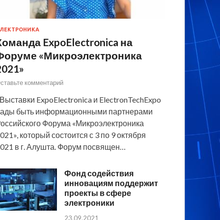
ЛЕКТРОНИКА
Команда ExpoElectronica на
Форуме «Микроэлектроника
2021»
ставьте комментарий
 Выставки ExpoElectronica и ElectronTechExpo
ады быть информационными партнерами
оссийского Форума «Микроэлектроника
021», который состоится с 3 по 9 октября
021 в г. Алушта. Форум посвящен…
Фонд содействия
инновациям поддержит
проекты в сфере
электроники
23.09.2021