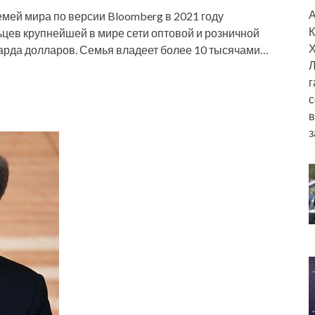
А
семей мира по версии Bloomberg в 2021 году
К
ьцев крупнейшей в мире сети оптовой и розничной
Х
иарда долларов. Семья владеет более 10 тысячами…
Л
г
с
в
з