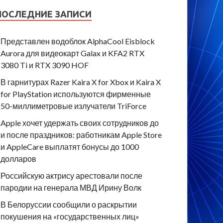
ПОСЛЕДНИЕ ЗАПИСИ
Представлен водоблок AlphaCool Eisblock
Aurora для видеокарт Galax и KFA2 RTX
3080 Ti и RTX 3090 HOF
В гарнитурах Razer Kaira X for Xbox и Kaira X
for PlayStation используются фирменные
50-миллиметровые излучатели TriForce
Apple хочет удержать своих сотрудников до
и после праздников: работникам Apple Store
и AppleCare выплатят бонусы до 1000
долларов
Российскую актрису арестовали после
пародии на генерала МВД Ирину Волк
В Белоруссии сообщили о раскрытии
покушения на «государственных лиц»