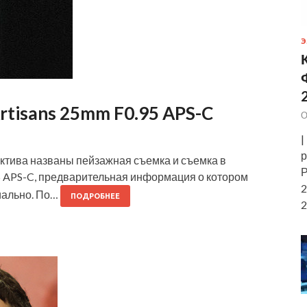
Э
tisans 25mm F0.95 APS-C
О
|
р
тива названы пейзажная съемка и съемка в
Р
5 APS-C, предварительная информация о котором
2
иально. По…
ПОДРОБНЕЕ
2