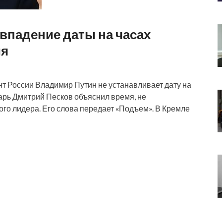
впадение даты на часах
ия
нт России Владимир Путин не устанавливает дату на
тарь Дмитрий Песков объяснил время, не
го лидера. Его слова передает «Подъем». В Кремле