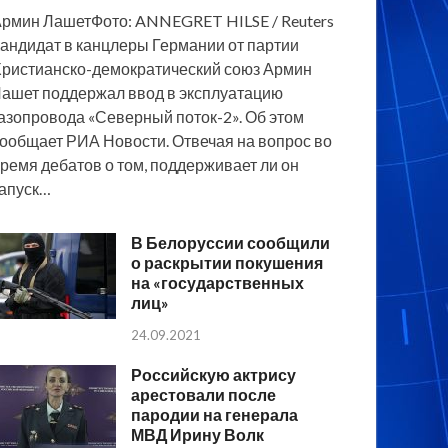
рмин ЛашетФото: ANNEGRET HILSE / Reuters
андидат в канцлеры Германии от партии
ристианско-демократический союз Армин
ашет поддержал ввод в эксплуатацию
азопровода «Северный поток-2». Об этом
ообщает РИА Новости. Отвечая на вопрос во
ремя дебатов о том, поддерживает ли он
апуск…
В Белоруссии сообщили
о раскрытии покушения
на «государственных
лиц»
24.09.2021
Российскую актрису
арестовали после
пародии на генерала
МВД Ирину Волк