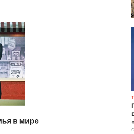
Т
мья в мире
О