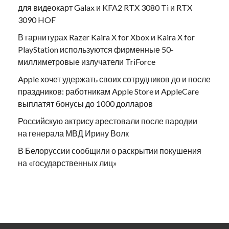
для видеокарт Galax и KFA2 RTX 3080 Ti и RTX
3090 HOF
В гарнитурах Razer Kaira X for Xbox и Kaira X for
PlayStation используются фирменные 50-
миллиметровые излучатели TriForce
Apple хочет удержать своих сотрудников до и после
праздников: работникам Apple Store и AppleCare
выплатят бонусы до 1000 долларов
Российскую актрису арестовали после пародии
на генерала МВД Ирину Волк
В Белоруссии сообщили о раскрытии покушения
на «государственных лиц»