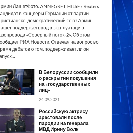
рмин ЛашетФото: ANNEGRET HILSE / Reuters
андидат в канцлеры Германии от партии
ристианско-демократический союз Армин
ашет поддержал ввод в эксплуатацию
азопровода «Северный поток-2». Об этом
ообщает РИА Новости. Отвечая на вопрос во
ремя дебатов о том, поддерживает ли он
апуск…
В Белоруссии сообщили
о раскрытии покушения
на «государственных
лиц»
24.09.2021
Российскую актрису
арестовали после
пародии на генерала
МВД Ирину Волк