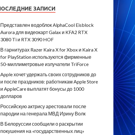
ПОСЛЕДНИЕ ЗАПИСИ
Представлен водоблок AlphaCool Eisblock
Aurora для видеокарт Galax и KFA2 RTX
3080 Ti и RTX 3090 HOF
В гарнитурах Razer Kaira X for Xbox и Kaira X
for PlayStation используются фирменные
50-миллиметровые излучатели TriForce
Apple хочет удержать своих сотрудников до
и после праздников: работникам Apple Store
и AppleCare выплатят бонусы до 1000
долларов
Российскую актрису арестовали после
пародии на генерала МВД Ирину Волк
В Белоруссии сообщили о раскрытии
покушения на «государственных лиц»