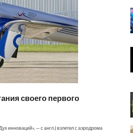
тания своего первого
(«Дух инноваций», — с англ.) взлетел с аэродрома