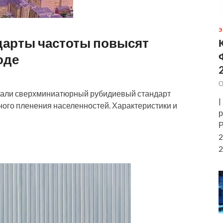
Э
арты частоты повысят
оде
О
али сверхминиатюрный рубидиевый стандарт
|
ного пленения населенностей. Характеристики и
р
Р
2
2