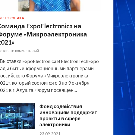
ЛЕКТРОНИКА
Команда ExpoElectronica на
Форуме «Микроэлектроника
2021»
ставьте комментарий
 Выставки ExpoElectronica и ElectronTechExpo
ады быть информационными партнерами
оссийского Форума «Микроэлектроника
021», который состоится с 3 по 9 октября
021 в г. Алушта. Форум посвящен…
Фонд содействия
инновациям поддержит
проекты в сфере
электроники
23.09.2021