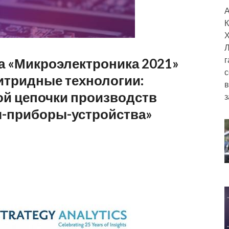
А
К
Х
Л
г
а «Микроэлектроника 2021»
с
Нитридные технологии:
в
ой цепочки производств
з
-приборы-устройства»