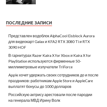
ПОСЛЕДНИЕ ЗАПИСИ
Представлен водоблок AlphaCool Eisblock Aurora
для видеокарт Galax и KFA2 RTX 3080 Ti и RTX
3090 HOF
В гарнитурах Razer Kaira X for Xbox и Kaira X for
PlayStation используются фирменные 50-
миллиметровые излучатели TriForce
Apple хочет удержать своих сотрудников до и после
праздников: работникам Apple Store и AppleCare
выплатят бонусы до 1000 долларов
Российскую актрису арестовали после пародии
на генерала МВД Ирину Волк