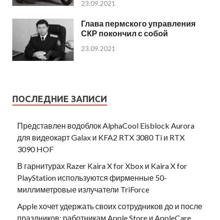
23.09.2021
Глава пермского управления
СКР покончил с собой
23.09.2021
ПОСЛЕДНИЕ ЗАПИСИ
Представлен водоблок AlphaCool Eisblock Aurora
для видеокарт Galax и KFA2 RTX 3080 Ti и RTX
3090 HOF
В гарнитурах Razer Kaira X for Xbox и Kaira X for
PlayStation используются фирменные 50-
миллиметровые излучатели TriForce
Apple хочет удержать своих сотрудников до и после
праздников: работникам Apple Store и AppleCare