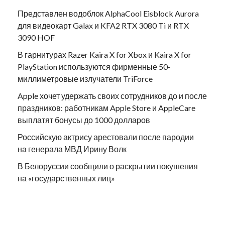
Представлен водоблок AlphaCool Eisblock Aurora
для видеокарт Galax и KFA2 RTX 3080 Ti и RTX
3090 HOF
В гарнитурах Razer Kaira X for Xbox и Kaira X for
PlayStation используются фирменные 50-
миллиметровые излучатели TriForce
Apple хочет удержать своих сотрудников до и после
праздников: работникам Apple Store и AppleCare
выплатят бонусы до 1000 долларов
Российскую актрису арестовали после пародии
на генерала МВД Ирину Волк
В Белоруссии сообщили о раскрытии покушения
на «государственных лиц»