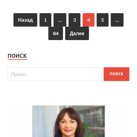
Назад
1
…
3
4
5
…
84
Далее
ПОИСК